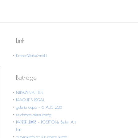
Link
KronosWerkeGmdH
Beiträge
NIRWANA FIRST
BRAQUE´S REGAL
galerie oqbo – 6 AUS 228
zeichenraumkreuzberg
PAPERFILE#18 – POSITIONs Berlin Art
Fair
aussenwerbung für innere werte