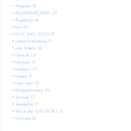
Allgemein
(1)
AQUARIUMKOMPLEX
(2)
Ausstellung
(4)
Buch
(4)
DONE SINCE 2006
(1)
echtzeitveranstaltung
(1)
frühe Malerei
(4)
Gebäude
(3)
Impressum
(1)
installation
(3)
Malerei
(1)
musik-video
(3)
Musikperformance
(6)
Spätwerk
(1)
Wandarbeit
(7)
Was ist das: GUTE MUSIK?
(1)
Zeichnung
(11)