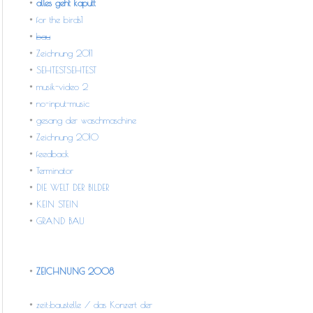
alles geht kaputt
for the birds1
bau
Zeichnung 2011
SEHTESTSEHTEST
musik-video 2
no-input-music
gesang der waschmaschine
Zeichnung 2010
feedback
Terminator
DIE WELT DER BILDER
KEIN STEIN
GRAND BAU
ZEICHNUNG 2008
zeit:baustelle / das Konzert der