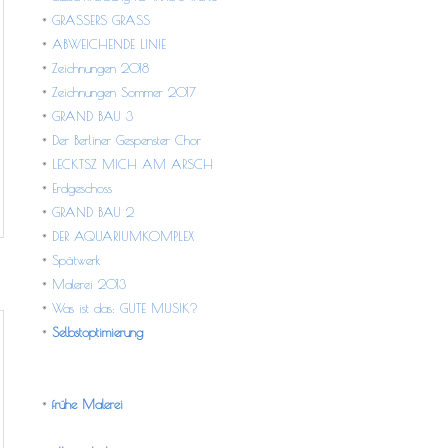
GRASSERS GRASS
ABWEICHENDE LINIE
Zeichnungen 2018
Zeichnungen Sommer 2017
GRAND BAU 3
Der Berliner Gespenster Chor
LECKTSZ MICH AM ARSCH
Erdgeschoss
GRAND BAU 2
DER AQUARIUMKOMPLEX
Spätwerk
Malerei 2013
Was ist das: GUTE MUSIK?
Selbstoptimierung
frühe Malerei