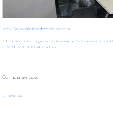
http://www.galerie-walden.de/stein.htm
Posted in
Wandarbeit
Tagged
Baustein
,
Bausteinmuster
,
Bausteinprinzip
,
galerie-wald
KUNSTAUSSTELLUNGEN
,
Wandzeichnung
Comments are closed.
Newer post
Post
navigation