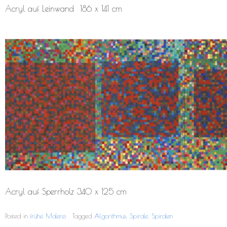
Acryl auf Leinwand 186 x 141 cm
Acryl auf Sperrholz 340 x 125 cm
Posted in
frühe Malerei
Tagged
Algorithmus
,
Spirale
,
Spiralen