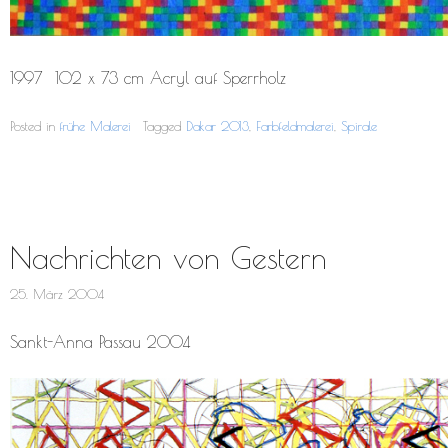
1997 102 x 73 cm Acryl auf Sperrholz
Posted in
frühe Malerei
Tagged
Dakar 2013
,
Farbfeldmalerei
,
Spirale
Nachrichten von Gestern
25. März 2004
Sankt-Anna Passau 2004