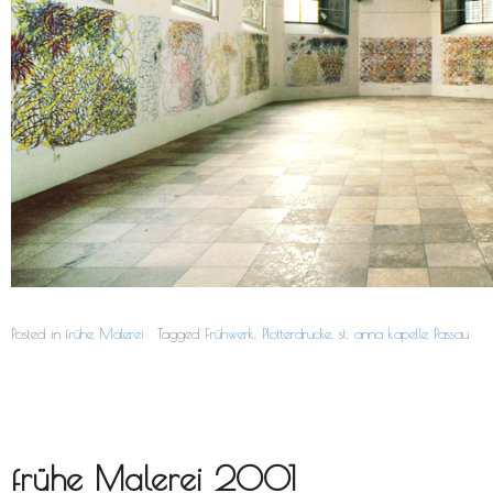
Posted in
frühe Malerei
Tagged
Frühwerk
,
Plotterdrucke
,
st. anna kapelle Passau
frühe Malerei 2001